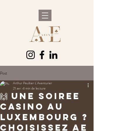
Post
Arthur Peultier L'Aventurier
21 avr.
4 min de lecture
🙌 Une soiree
casino au
Luxembourg ?
choisissez AE