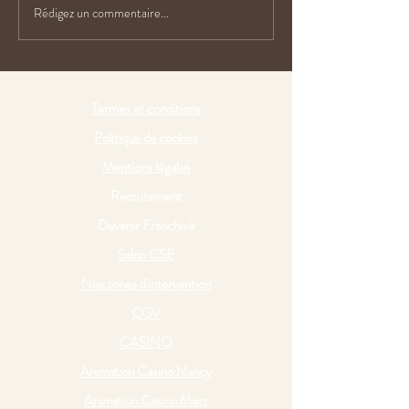
Rédigez un commentaire...
🐎 Comment
🎰 Casin
fonctionne
Gerardm
le Grand
notre r
Derby AE
de
Casino : la
passion
Termes et conditions
mécanique
sur ce l
Politique de cookies
d'une course
des Vos
Mentions légales
qui
Recrutement
rassemble
Devenir Franchisé
Salon CSE
Nos zones d'intervention
CGV
CASINO
Animation Casino Nancy
Animation Casino Metz