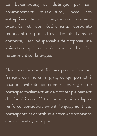
Le Luxembourg se distingue par son 
environnement multiculturel, avec des 
entreprises internationales, des collaborateurs 
expatriés et des événements corporate 
réunissant des profils très différents. Dans ce 
contexte, il est indispensable de proposer une 
animation qui ne crée aucune barrière, 
notamment sur la langue.
Nos croupiers sont formés pour animer en 
français comme en anglais, ce qui permet à 
chaque invité de comprendre les règles, de 
participer facilement et de profiter pleinement 
de l’expérience. Cette capacité à s’adapter 
renforce considérablement l’engagement des 
participants et contribue à créer une ambiance 
conviviale et dynamique.