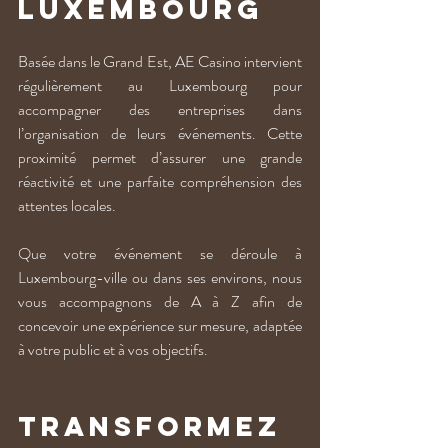
Luxembourg
Basée dans le Grand Est, AE Casino intervient 
régulièrement au Luxembourg pour 
accompagner des entreprises dans 
l’organisation de leurs événements. Cette 
proximité permet d’assurer une grande 
réactivité et une parfaite compréhension des 
attentes locales.
Que votre événement se déroule à 
Luxembourg-ville ou dans ses environs, nous 
vous accompagnons de A à Z afin de 
concevoir une expérience sur mesure, adaptée 
à votre public et à vos objectifs.
Transformez 