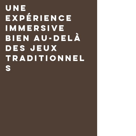
Une 
expérience 
immersive 
bien au-delà 
des jeux 
traditionnel
s