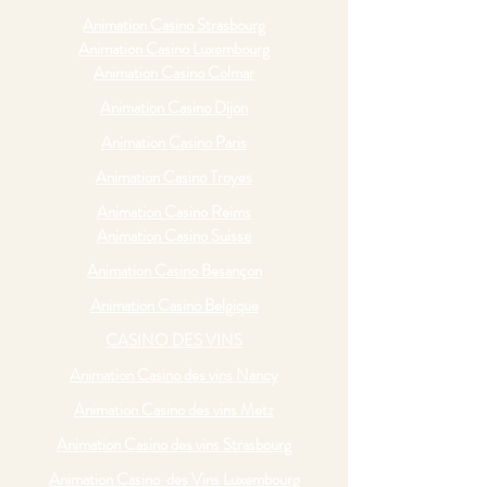
Animation Casino Strasbourg
Animation Casino Luxembourg
Animation Casino Colmar
Animation Casino Dijon
Animation Casino Paris
Animation Casino Troyes
Animation Casino Reims
Animation Casino Suisse
Animation Casino Besançon
Animation Casino Belgique
CASINO DES VINS
Animation Casino des vins Nancy
Animation Casino des vins Metz
Animation Casino des vins Strasbourg
Animation Casino des Vins Luxembourg