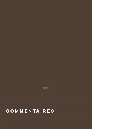
Commentaires