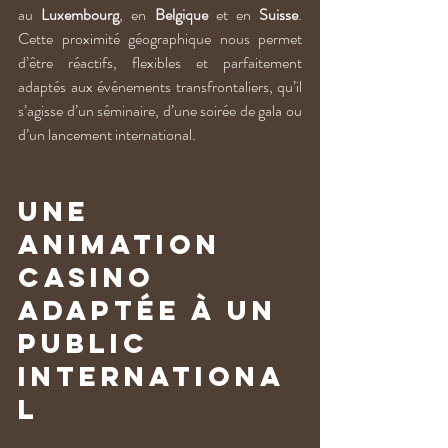
au 
Luxembourg
, en 
Belgique
 et en 
Suisse
. 
Cette proximité géographique nous permet 
d’être réactifs, flexibles et parfaitement 
adaptés aux événements transfrontaliers, qu’il 
s’agisse d’un séminaire, d’une soirée de gala ou 
d’un lancement international.
Une 
animation 
casino 
adaptée à un 
public 
internationa
l