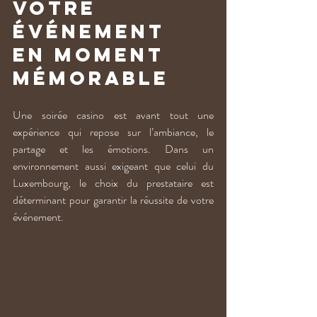
votre 
événement 
en moment 
mémorable
Une soirée casino est avant tout une 
expérience qui repose sur l’ambiance, le 
partage et les émotions. Dans un 
environnement aussi exigeant que celui du 
Luxembourg, le choix du prestataire est 
déterminant pour garantir la réussite de votre 
événement.