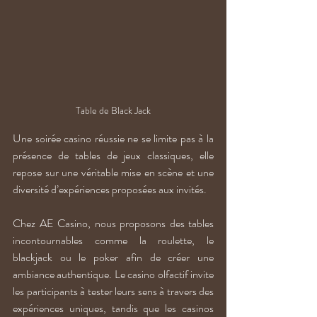
Table de Black Jack
Une soirée casino réussie ne se limite pas à la 
présence de tables de jeux classiques, elle 
repose sur une véritable mise en scène et une 
diversité d’expériences proposées aux invités.
Chez AE Casino, nous proposons des tables 
incontournables comme la roulette, le 
blackjack ou le poker afin de créer une 
ambiance authentique. Le casino olfactif invite 
les participants à tester leurs sens à travers des 
expériences uniques, tandis que les casinos 